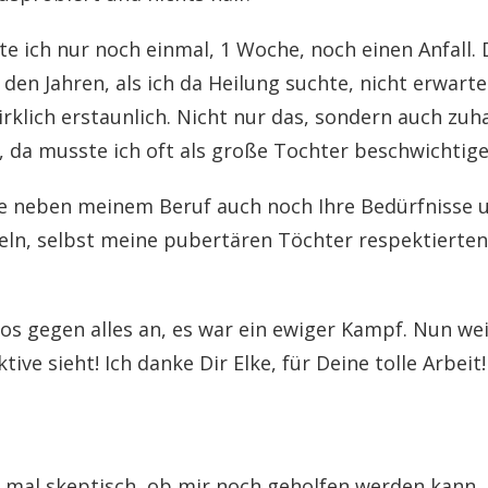
tte ich nur noch einmal, 1 Woche, noch einen Anfal
l den Jahren, als ich da Heilung suchte, nicht erwarte
irklich erstaunlich. Nicht nur das, sondern auch zuh
 da musste ich oft als große Tochter beschwichtige
ie neben meinem Beruf auch noch Ihre Bedürfnisse u
 regeln, selbst meine pubertären Töchter respektier
los gegen alles an, es war ein ewiger Kampf. Nun wei
ve sieht! Ich danke Dir Elke, für Deine tolle Arbeit!
erst mal skeptisch, ob mir noch geholfen werden kan