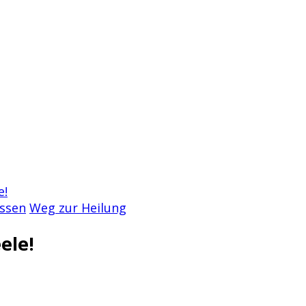
e!
assen
Weg zur Heilung
ele!